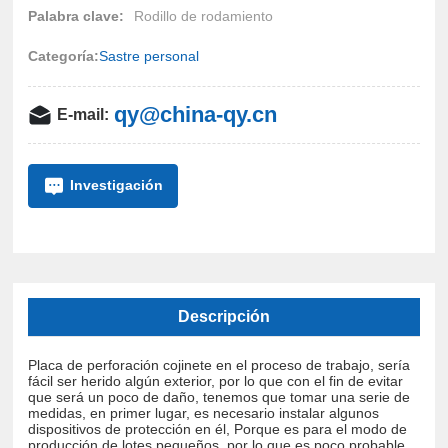
producción de lotes pequeños, por lo que es poco probable
Palabra clave:
Rodillo de rodamiento
que se dé cuenta del modo de automatización, y la
Categoría:
Sastre personal
perforación de la placa de rodamiento puede usar la
seguridad de las herramientas de estampado en las
qy@china-qy.cn
E-mail:
asignaciones, por lo que debemos garantizar su dispositivo
de protección de seguridad, es decir, para evitar que ocurra
porque el error de funcionamiento causó algún daño grave.
Investigación
Descripción
Placa de perforación cojinete en el proceso de trabajo, sería
fácil ser herido algún exterior, por lo que con el fin de evitar
que será un poco de daño, tenemos que tomar una serie de
medidas, en primer lugar, es necesario instalar algunos
dispositivos de protección en él, Porque es para el modo de
producción de lotes pequeños, por lo que es poco probable